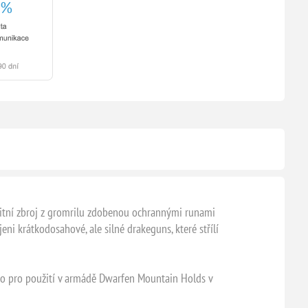
valitní zbroj z gromrilu zdobenou ochrannými runami
ni krátkodosahové, ale silné drakeguns, které střílí
ého pro použití v armádě Dwarfen Mountain Holds v