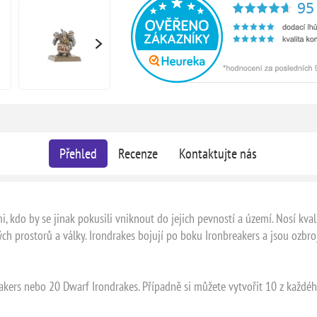
Přehled
Recenze
Kontaktujte nás
ěmi, kdo by se jinak pokusili vniknout do jejich pevností a území. Nosí k
 prostorů a války. Irondrakes bojují po boku Ironbreakers a jsou ozbroje
reakers nebo 20 Dwarf Irondrakes. Případně si můžete vytvořit 10 z každ