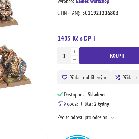
Výrobce:
Games Workshop
GTIN (EAN):
5011921206803
1485 Kč s DPH
KOUPIT
Přidat k oblíbeným
Přidat k
Dostupnost:
Skladem
dodací lhůta :
2 týdny
Zvolte adresu pro odeslání