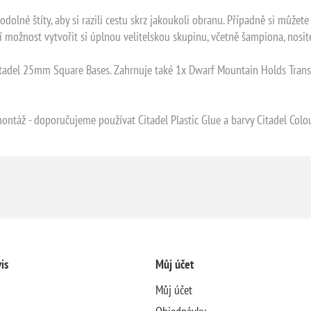
dolné štíty, aby si razili cestu skrz jakoukoli obranu. Případně si můžete
 možnost vytvořit si úplnou velitelskou skupinu, včetně šampiona, nosit
itadel 25mm Square Bases. Zahrnuje také 1x Dwarf Mountain Holds Transf
ntáž - doporučujeme používat Citadel Plastic Glue a barvy Citadel Colou
is
Můj účet
Můj účet