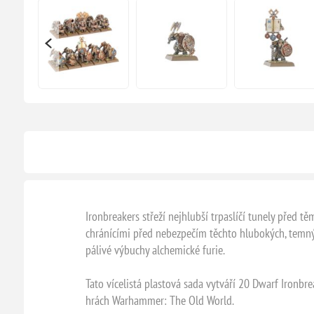
Ironbreakers střeží nejhlubší trpaslíčí tunely před t
chránícími před nebezpečím těchto hlubokých, temných
pálivé výbuchy alchemické furie.
Tato vícelistá plastová sada vytváří 20 Dwarf Ironb
hrách Warhammer: The Old World.