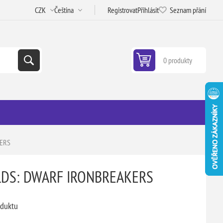
Registrovat
Přihlásit
Seznam přání
0 produkty
ERS
DS: DWARF IRONBREAKERS
oduktu