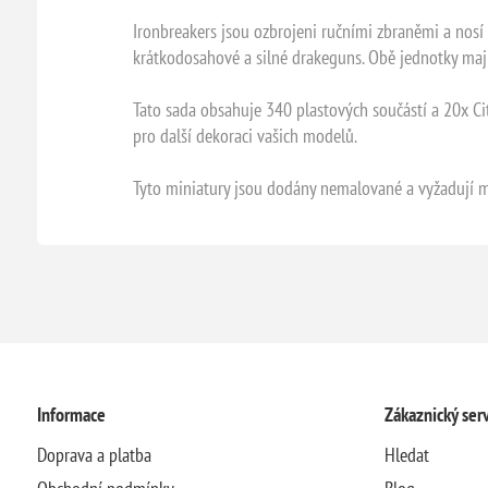
Ironbreakers jsou ozbrojeni ručními zbraněmi a nosí o
krátkodosahové a silné drakeguns. Obě jednotky mají
Tato sada obsahuje 340 plastových součástí a 20x C
pro další dekoraci vašich modelů.
Tyto miniatury jsou dodány nemalované a vyžadují mo
Informace
Zákaznický serv
Doprava a platba
Hledat