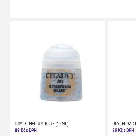
DRY: ETHERIUM BLUE (12ML)
DRY: ELDAR 
89 Kč s DPH
89 Kč s DPH