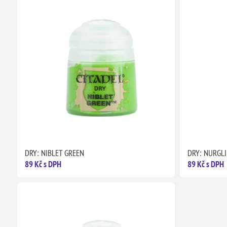
DRY: NIBLET GREEN
DRY: NURGL
89 Kč s DPH
89 Kč s DPH