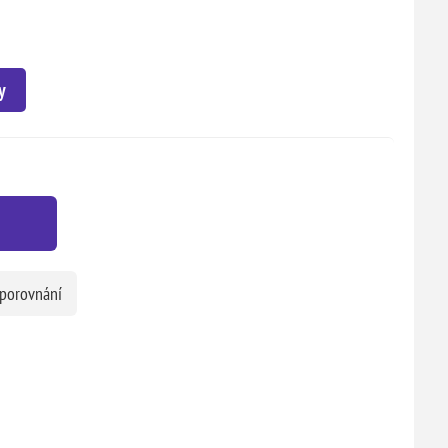
y
 porovnání