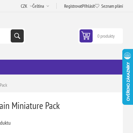
Registrovat
Přihlásit
Seznam přání
0 produkty
 Pack
rain Miniature Pack
oduktu