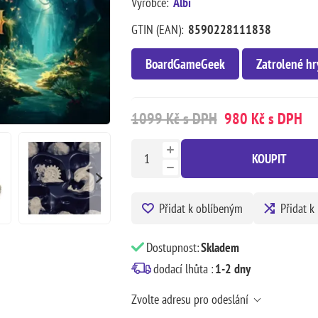
Výrobce:
Albi
GTIN (EAN):
8590228111838
BoardGameGeek
Zatrolené hr
1099 Kč s DPH
980 Kč s DPH
KOUPIT
Přidat k oblíbeným
Přidat k
Dostupnost:
Skladem
dodací lhůta :
1-2 dny
Zvolte adresu pro odeslání