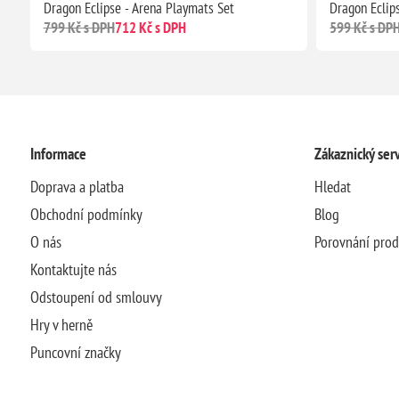
Dragon Eclipse - Arena Playmats Set
Dragon Eclip
799 Kč s DPH
712 Kč s DPH
599 Kč s DP
Informace
Zákaznický serv
Doprava a platba
Hledat
Obchodní podmínky
Blog
O nás
Porovnání pro
Kontaktujte nás
Odstoupení od smlouvy
Hry v herně
Puncovní značky