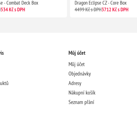
se - Combat Deck Box
Dragon Eclipse CZ - Core Box
H
534 Kč s DPH
4499 Kč s DPH
3712 Kč s DPH
is
Můj účet
Můj účet
Objednávky
duktů
Adresy
Nákupní košík
Seznam přání