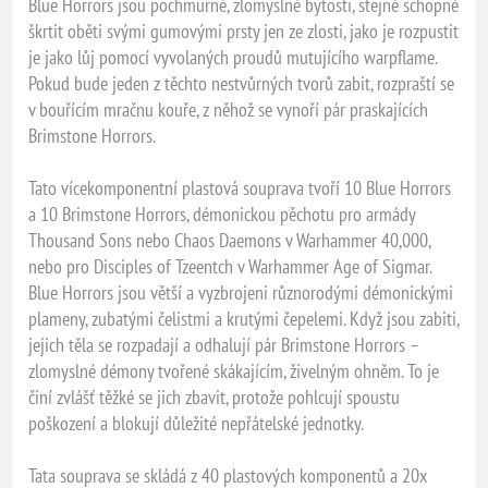
Blue Horrors jsou pochmurné, zlomyslné bytosti, stejně schopné
škrtit oběti svými gumovými prsty jen ze zlosti, jako je rozpustit
je jako lůj pomocí vyvolaných proudů mutujícího warpflame.
Pokud bude jeden z těchto nestvůrných tvorů zabit, rozpraští se
v bouřícím mračnu kouře, z něhož se vynoří pár praskajících
Brimstone Horrors.
Tato vícekomponentní plastová souprava tvoří 10 Blue Horrors
a 10 Brimstone Horrors, démonickou pěchotu pro armády
Thousand Sons nebo Chaos Daemons v Warhammer 40,000,
nebo pro Disciples of Tzeentch v Warhammer Age of Sigmar.
Blue Horrors jsou větší a vyzbrojeni různorodými démonickými
plameny, zubatými čelistmi a krutými čepelemi. Když jsou zabiti,
jejich těla se rozpadají a odhalují pár Brimstone Horrors –
zlomyslné démony tvořené skákajícím, živelným ohněm. To je
činí zvlášť těžké se jich zbavit, protože pohlcují spoustu
poškození a blokují důležité nepřátelské jednotky.
Tata souprava se skládá z 40 plastových komponentů a 20x