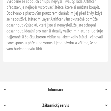
Vyrobené ze sobolích chlupů nejvyšší kvality, řada Artificer
představuje nejlepší vrstvovací štětce, které si můžete koupit.
Dodáváno s plastovým pouzdrem chránícím jej před živly, když
se nepoužívá, štětec M Layer Artificer vám skutečně pomůže
dosáhnout výsledků, které jste si nemysleli, že jste schopni
dosáhnout. Ideální pro menší detaily vašich miniatur, si udržuje
nejjemnější špičku, kterou vidíte na jakémkoliv štětci - věnovali
jsme spoustu péče a pozornosti jeho návrhu a věříme, že se
vám bude opravdu líbit
Informace
Zákaznický servis