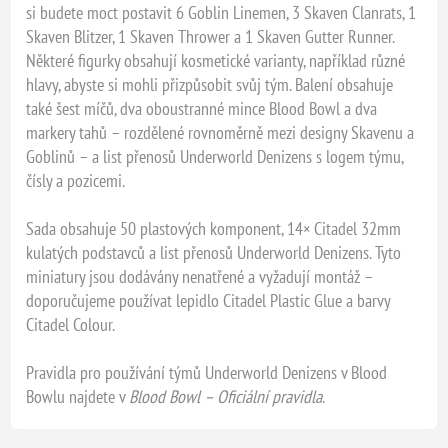
si budete moct postavit 6 Goblin Linemen, 3 Skaven Clanrats, 1
Skaven Blitzer, 1 Skaven Thrower a 1 Skaven Gutter Runner.
Některé figurky obsahují kosmetické varianty, například různé
hlavy, abyste si mohli přizpůsobit svůj tým. Balení obsahuje
také šest míčů, dva oboustranné mince Blood Bowl a dva
markery tahů – rozdělené rovnoměrně mezi designy Skavenu a
Goblinů – a list přenosů Underworld Denizens s logem týmu,
čísly a pozicemi.
Sada obsahuje 50 plastových komponent, 14× Citadel 32mm
kulatých podstavců a list přenosů Underworld Denizens. Tyto
miniatury jsou dodávány nenatřené a vyžadují montáž –
doporučujeme používat lepidlo Citadel Plastic Glue a barvy
Citadel Colour.
Pravidla pro používání týmů Underworld Denizens v Blood
Bowlu najdete v
Blood Bowl – Oficiální pravidla
.