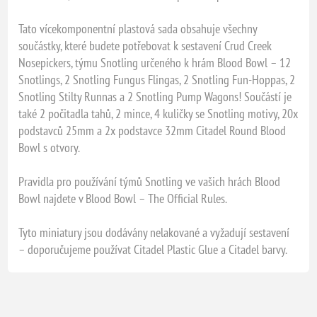
Tato vícekomponentní plastová sada obsahuje všechny
součástky, které budete potřebovat k sestavení Crud Creek
Nosepickers, týmu Snotling určeného k hrám Blood Bowl – 12
Snotlings, 2 Snotling Fungus Flingas, 2 Snotling Fun-Hoppas, 2
Snotling Stilty Runnas a 2 Snotling Pump Wagons! Součástí je
také 2 počitadla tahů, 2 mince, 4 kuličky se Snotling motivy, 20x
podstavců 25mm a 2x podstavce 32mm Citadel Round Blood
Bowl s otvory.
Pravidla pro používání týmů Snotling ve vašich hrách Blood
Bowl najdete v Blood Bowl – The Official Rules.
Tyto miniatury jsou dodávány nelakované a vyžadují sestavení
– doporučujeme používat Citadel Plastic Glue a Citadel barvy.