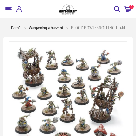
0
Domů
Wargaming a barvení
BLOOD BOWL: SNOTLING TEAM