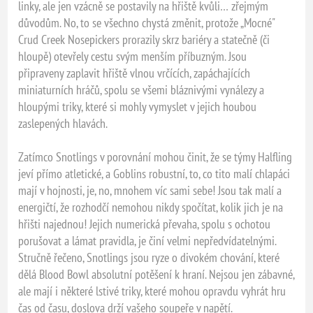
linky, ale jen vzácně se postavily na hřiště kvůli… zřejmým
důvodům. No, to se všechno chystá změnit, protože „Mocné"
Crud Creek Nosepickers prorazily skrz bariéry a statečně (či
hloupě) otevřely cestu svým menším příbuzným. Jsou
připraveny zaplavit hřiště vlnou vrčících, zapáchajících
miniaturních hráčů, spolu se všemi bláznivými vynálezy a
hloupými triky, které si mohly vymyslet v jejich houbou
zaslepených hlavách.
Zatímco Snotlings v porovnání mohou činit, že se týmy Halfling
jeví přímo atletické, a Goblins robustní, to, co tito malí chlapáci
mají v hojnosti, je, no, mnohem víc sami sebe! Jsou tak malí a
energičtí, že rozhodčí nemohou nikdy spočítat, kolik jich je na
hřišti najednou! Jejich numerická převaha, spolu s ochotou
porušovat a lámat pravidla, je činí velmi nepředvídatelnými.
Stručně řečeno, Snotlings jsou ryze o divokém chování, které
dělá Blood Bowl absolutní potěšení k hraní. Nejsou jen zábavné,
ale mají i některé lstivé triky, které mohou opravdu vyhrát hru
čas od času, doslova drží vašeho soupeře v napětí.