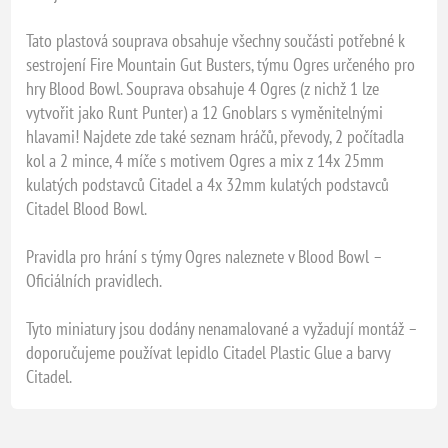
Tato plastová souprava obsahuje všechny součásti potřebné k
sestrojení Fire Mountain Gut Busters, týmu Ogres určeného pro
hry Blood Bowl. Souprava obsahuje 4 Ogres (z nichž 1 lze
vytvořit jako Runt Punter) a 12 Gnoblars s vyměnitelnými
hlavami! Najdete zde také seznam hráčů, převody, 2 počítadla
kol a 2 mince, 4 míče s motivem Ogres a mix z 14x 25mm
kulatých podstavců Citadel a 4x 32mm kulatých podstavců
Citadel Blood Bowl.
Pravidla pro hrání s týmy Ogres naleznete v Blood Bowl –
Oficiálních pravidlech.
Tyto miniatury jsou dodány nenamalované a vyžadují montáž –
doporučujeme používat lepidlo Citadel Plastic Glue a barvy
Citadel.