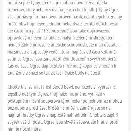
hraní za jiné týmy, které si je mohou dovolit živit (běda
trenérovi, který nebere v úvahu jejich chuť k jídlu). Týmy Ogres
však přinášejí hru na novou úroveň násilí, neboť jejich seznamy
hráčů obsahují nejen jednoho nebo dva z těchto obřích bestií,
ale často jich je až 4! Samozřejmě jsou také doprovázeni
opravdovým hejem Gnoblars, malými zelenými skřety, kteří
nemají žádné přirozené atletické schopnosti, ale mají dostatek
mazanosti a vtipu, aby věděli, že si mají čas od času vzít míč,
zatímco Ogres jsou zaneprázdnění tloukením svých soupeřů.
Čas od času Ogres dají držiteli míče malý kopanec směrem k
End Zone a snaží se tak získat nějaké body na štěstí.
Chcete-li si zahrát tvrdší Blood Bowl, nemůžete si vybrat nic
lepšího než tým Ogres. Hrají jako nic jiného, vynikají v
postupném ničení soupeřova týmu jeden po jednom, až mohou
bez odporu procházet hřištěm s míčem. Zaměřujete se na
najmutí hrstky Ogres a naprostě nahraditelní Gnoblars zaplní
zbytek vašich pozic. Ogres jsou skvělá zábava, ale hrát si proti
nim je noční můra.