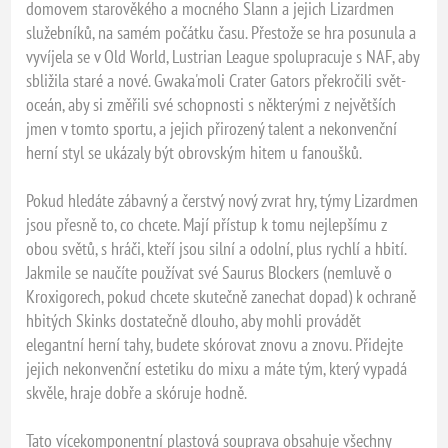
domovem starověkého a mocného Slann a jejich Lizardmen
služebníků, na samém počátku času. Přestože se hra posunula a
vyvíjela se v Old World, Lustrian League spolupracuje s NAF, aby
sbližila staré a nové. Gwaka'moli Crater Gators překročili svět-
oceán, aby si změřili své schopnosti s některými z největších
jmen v tomto sportu, a jejich přirozený talent a nekonvenční
herní styl se ukázaly být obrovským hitem u fanoušků.
Pokud hledáte zábavný a čerstvý nový zvrat hry, týmy Lizardmen
jsou přesně to, co chcete. Mají přístup k tomu nejlepšímu z
obou světů, s hráči, kteří jsou silní a odolní, plus rychlí a hbití.
Jakmile se naučíte používat své Saurus Blockers (nemluvě o
Kroxigorech, pokud chcete skutečně zanechat dopad) k ochraně
hbitých Skinks dostatečně dlouho, aby mohli provádět
elegantní herní tahy, budete skórovat znovu a znovu. Přidejte
jejich nekonvenční estetiku do mixu a máte tým, který vypadá
skvěle, hraje dobře a skóruje hodně.
Tato vícekomponentní plastová souprava obsahuje všechny