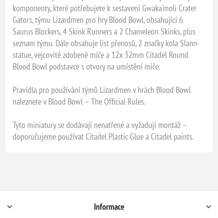
komponenty, které potřebujete k sestavení Gwaka'moli Crater
Gators, týmu Lizardmen pro hry Blood Bowl, obsahující 6
Saurus Blockers, 4 Skink Runners a 2 Chameleon Skinks, plus
seznam týmu. Dále obsahuje list přenosů, 2 značky kola Slann-
statue, vejcovitě zdobené míče a 12x 32mm Citadel Round
Blood Bowl podstavce s otvory na umístění míče.
Pravidla pro používání týmů Lizardmen v hrách Blood Bowl
naleznete v Blood Bowl – The Official Rules.
Tyto miniatury se dodávají nenatřené a vyžadují montáž –
doporučujeme používat Citadel Plastic Glue a Citadel paints.
Informace