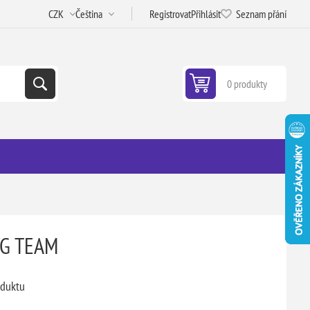
Registrovat
Přihlásit
Seznam přání
0 produkty
NG TEAM
oduktu