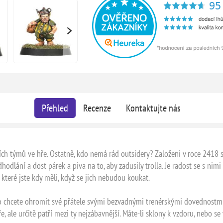
Přehled
Recenze
Kontaktujte nás
ích týmů ve hře. Ostatně, kdo nemá rád outsidery? Založeni v roce 2418 s
hodlání a dost párek a piva na to, aby zadusily trolla. Je radost se s nimi
které jste kdy měli, když se jich nebudou koukat.
ebo chcete ohromit své přátele svými bezvadnými trenérskými dovednostmi,
 ale určitě patří mezi ty nejzábavnější. Máte-li sklony k vzdoru, nebo se 