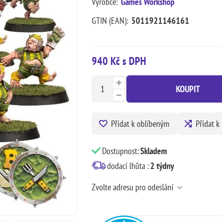
Výrobce:
Games Workshop
GTIN (EAN):
5011921146161
940 Kč s DPH
KOUPIT
Přidat k oblíbeným
Přidat k
Dostupnost:
Skladem
dodací lhůta :
2 týdny
Zvolte adresu pro odeslání