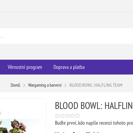
Věrnostní program
Doprava a platba
Domů
Wargaming a barvení
BLOOD BOWL: HALFLING TEAM
BLOOD BOWL: HALFLI
Buďte první, kdo napíše recenzi tohoto pr