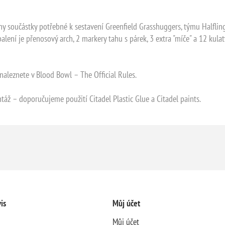
 součástky potřebné k sestavení Greenfield Grasshuggers, týmu Halfling
balení je přenosový arch, 2 markery tahu s párek, 3 extra "míče" a 12 ku
naleznete v Blood Bowl – The Official Rules.
áž – doporučujeme použití Citadel Plastic Glue a Citadel paints.
is
Můj účet
Můj účet