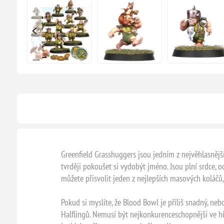
Greenfield Grasshuggers jsou jedním z nejvěhlasnějš
tvrději pokoušet si vydobýt jméno. Jsou plní srdce, od
můžete přisvolit jeden z nejlepších masových koláčů, 
Pokud si myslíte, že Blood Bowl je příliš snadný, n
Halflingů. Nemusí být nejkonkurenceschopnější ve hře,