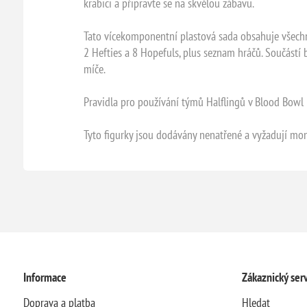
krabici a připravte se na skvělou zábavu.
Tato vícekomponentní plastová sada obsahuje všechny
2 Hefties a 8 Hopefuls, plus seznam hráčů. Součástí 
míče.
Pravidla pro používání týmů Halflingů v Blood Bowl 
Tyto figurky jsou dodávány nenatřené a vyžadují mont
Informace
Zákaznický serv
Doprava a platba
Hledat