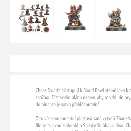
Chaos Dwarfs přistupují k Blood Bowl stejně jako k 
značnou část svého plánu oknem, aby se vrhli do hry s
dominance je sotva přehlédnutelná.
Tato vícekomponentní plastová sada vytvoří Zharr-N
Blockers, dvou Hobgoblin Sneaky Stabbas a dvou Cha