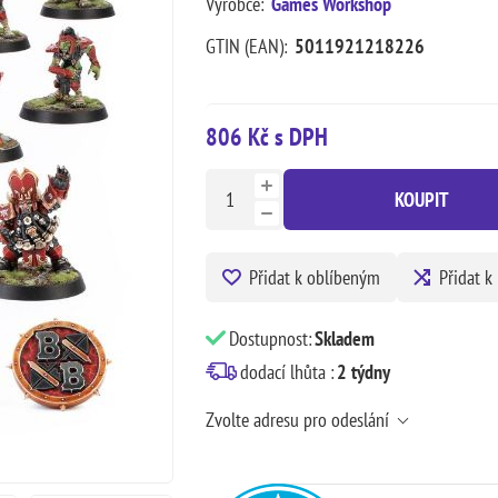
Výrobce:
Games Workshop
GTIN (EAN):
5011921218226
806 Kč s DPH
KOUPIT
Přidat k oblíbeným
Přidat k
Dostupnost:
Skladem
dodací lhůta :
2 týdny
Zvolte adresu pro odeslání