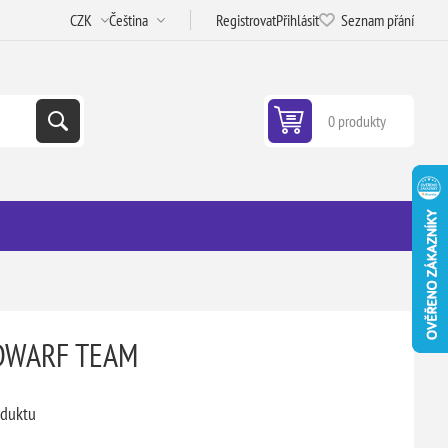
Registrovat
Přihlásit
Seznam přání
0 produkty
DWARF TEAM
oduktu