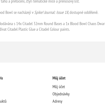
ahů a přetočení, čtyři tematické míče a přenosový list.
ood Bowl se nacházejí v
Spike! Journal: Issue 18
, dostupné odděleně.
dodávána s 14x Citadel 32mm Round Bases a 1x Blood Bowl Chaos Dwarf 
t Citadel Plastic Glue a Citadel Colour paints.
is
Můj účet
Můj účet
Objednávky
duktů
Adresy