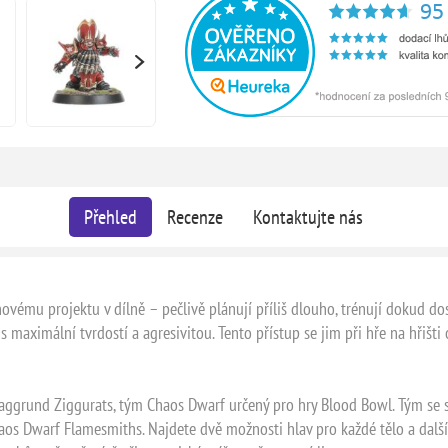
Přehled
Recenze
Kontaktujte nás
novému projektu v dílně – pečlivě plánují příliš dlouho, trénují dokud d
 maximální tvrdostí a agresivitou. Tento přístup se jim při hře na hřišti 
aggrund Ziggurats, tým Chaos Dwarf určený pro hry Blood Bowl. Tým se s
os Dwarf Flamesmiths. Najdete dvě možnosti hlav pro každé tělo a další