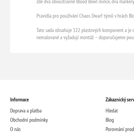
zde dva oboustranné Blood Bowl mince, dva markery t
Pravidla pro používání Chaos Dwarf týmů v hrách Bl
Tato sada obsahuje 122 plastových komponent a je 
nemalované a vyžadují montáž – doporučujeme používa
Informace
Zákaznický serv
Doprava a platba
Hledat
Obchodní podmínky
Blog
O nás
Porovnání pro