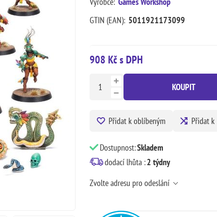
Výrobce:
Games Workshop
GTIN (EAN):
5011921173099
908 Kč s DPH
KOUPIT
Přidat k oblíbeným
Přidat k
Dostupnost:
Skladem
dodací lhůta :
2 týdny
Zvolte adresu pro odeslání