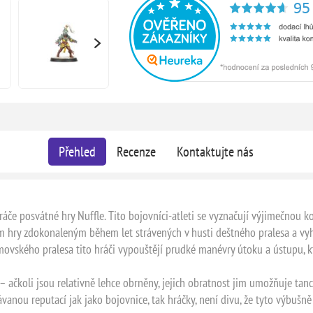
Přehled
Recenze
Kontaktujte nás
ráče posvátné hry Nuffle. Tito bojovníci-atleti se vyznačují výjimečnou k
stylem hry zdokonaleným během let strávených v husti deštného pralesa a 
movského pralesa tito hráči vypouštějí prudké manévry útoku a ústupu, 
 ačkoli jsou relativně lehce obrněny, jejich obratnost jim umožňuje tan
vanou reputací jak jako bojovnice, tak hráčky, není divu, že tyto výbuš