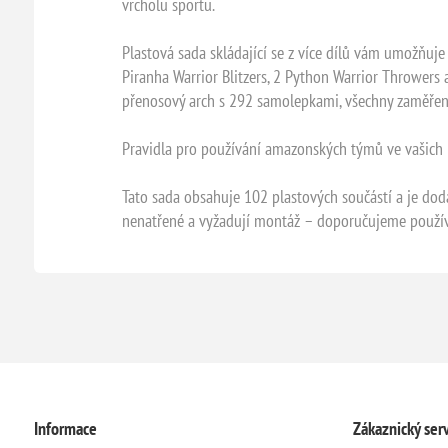
vrcholu sportu.
Plastová sada skládající se z více dílů vám umožňuj
Piranha Warrior Blitzers, 2 Python Warrior Throwers
přenosový arch s 292 samolepkami, všechny zaměře
Pravidla pro používání amazonských týmů ve vašich h
Tato sada obsahuje 102 plastových součástí a je d
nenatřené a vyžadují montáž – doporučujeme používat
Informace
Zákaznický serv