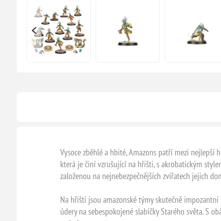
Vysoce zběhlé a hbité, Amazons patří mezi nejlepší h
která je činí vzrušující na hřišti, s akrobatickým 
založenou na nejnebezpečnějších zvířatech jejich do
Na hřišti jsou amazonské týmy skutečně impozantní –
údery na sebespokojené slabíčky Starého světa. S obá