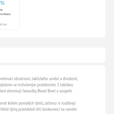
ombinací obratnosti, taktického umění a divokosti,
vyhýbáním se vrcholovým predátorům. S taktikou
které ohromují fanoušky Blood Bowl a soupeře.
covat kolem pomalých týmů, zatímco si rozdávají
ně hbité týmy pravidelně drtí konkurenci na samém