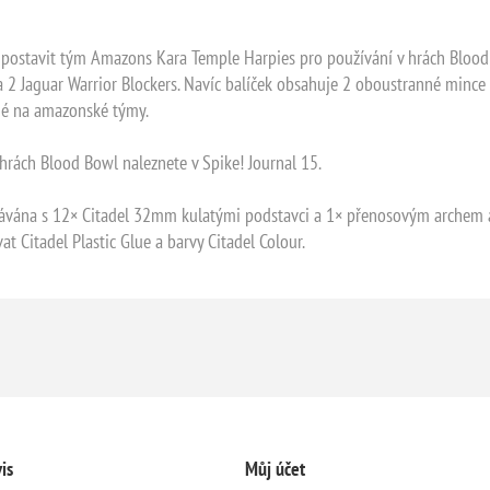
e postavit tým Amazons Kara Temple Harpies pro používání v hrách Blood
 a 2 Jaguar Warrior Blockers. Navíc balíček obsahuje 2 oboustranné mince
né na amazonské týmy.
rách Blood Bowl naleznete v Spike! Journal 15.
odávána s 12× Citadel 32mm kulatými podstavci a 1× přenosovým archem
 Citadel Plastic Glue a barvy Citadel Colour.
is
Můj účet