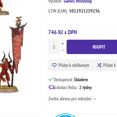
Výrobce:
Games Workshop
GTIN (EAN):
5011921259236
746 Kč s DPH
KOUPIT
Přidat k oblíbeným
Přidat k
Dostupnost:
Skladem
dodací lhůta :
2 týdny
Zvolte adresu pro odeslání