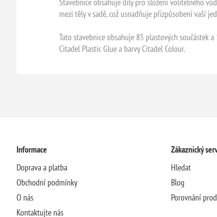
Stavebnice obsahuje díly pro složení volitelného vů
mezi těly v sadě, což usnadňuje přizpůsobení vaší jed
Tato stavebnice obsahuje 85 plastových součástek a
Citadel Plastic Glue a barvy Citadel Colour.
Informace
Zákaznický serv
Doprava a platba
Hledat
Obchodní podmínky
Blog
O nás
Porovnání pro
Kontaktujte nás