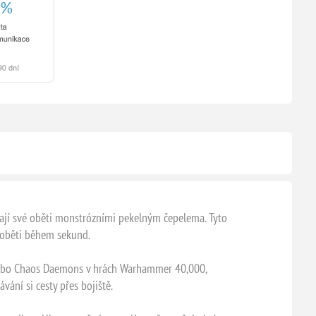
ávají své oběti monstrózními pekelným čepelema. Tyto
í oběti během sekund.
s nebo Chaos Daemons v hrách Warhammer 40,000,
ání si cesty přes bojiště.