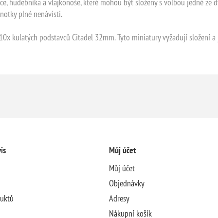
dce, hudebníka a vlajkonoše, které mohou být složeny s volbou jedné ze 
notky plné nenávisti.
 10x kulatých podstavců Citadel 32mm. Tyto miniatury vyžadují složení 
is
Můj účet
Můj účet
Objednávky
duktů
Adresy
Nákupní košík