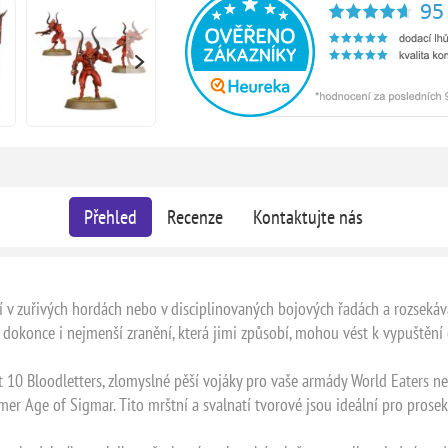
Přehled
Recenze
Kontaktujte nás
očí v zuřivých hordách nebo v disciplinovaných bojových řadách a rozsek
a dokonce i nejmenší zranění, která jimi způsobí, mohou vést k vypuštěn
it 10 Bloodletters, zlomyslné pěší vojáky pro vaše armády World Eater
Age of Sigmar. Tito mrštní a svalnatí tvorové jsou ideální pro prosekáv