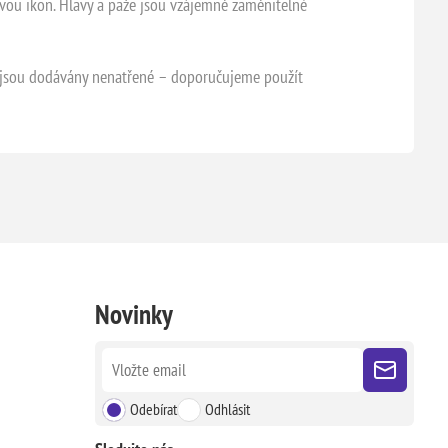
dvou ikon. Hlavy a paže jsou vzájemně zaměnitelné
a jsou dodávány nenatřené – doporučujeme použít
Novinky
Odebírat
Odhlásit