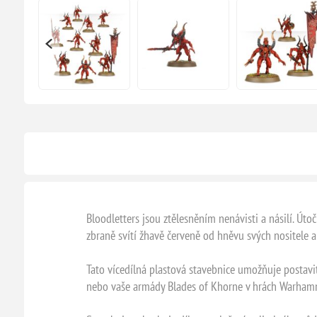
Bloodletters jsou ztělesněním nenávisti a násilí. Út
zbraně svítí žhavě červeně od hněvu svých nositele 
Tato vícedílná plastová stavebnice umožňuje postav
nebo vaše armády Blades of Khorne v hrách Warhammer 