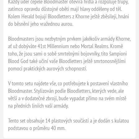
Každý úder čepele Bloodmaster otevírá hrdla a rozpůluje trupy,
zatímco opravdu důstojné oběti mají hlavy odděleny od těl.
Kolem Herald bojují Bloodletters z Khorne ještě zběsileji, hnáni
do běsnění jeho vražednou aurou.
Bloodmasters jsou nezbytným prvkem jakékoliv armády Khorne,
ať už dobýváte 41st Millennium nebo Mortal Realms. Kromě
toho, že jsou sami o sobě smrtelnými bojovníky, tito šampioni
Blood God také učiní vaše Bloodletters ještě smrtonosnějšími
pomocí praktických aurových schopností.
V tomto setu najdete vše, co potřebujete k postavení vlastního
Bloodmaster. Stylizován podle Bloodletters, kterých vede, ale
větší a v dodatečné zbroji, bude vypadat přímo na svém místě
na předních liniích vaší armády.
Tento set obsahuje 14 plastových součástí a je dodán s kulatou
podstavou o průměru 40 mm.