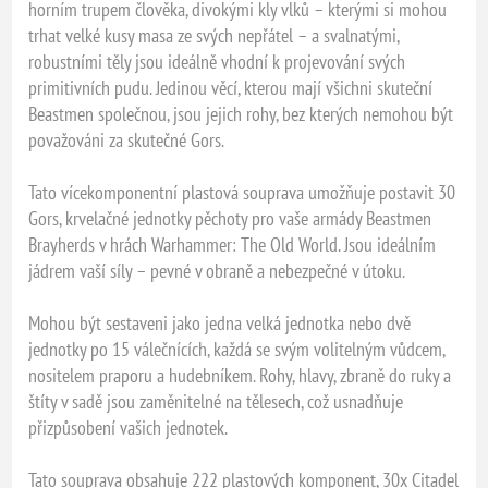
horním trupem člověka, divokými kly vlků – kterými si mohou
trhat velké kusy masa ze svých nepřátel – a svalnatými,
robustními těly jsou ideálně vhodní k projevování svých
primitivních pudu. Jedinou věcí, kterou mají všichni skuteční
Beastmen společnou, jsou jejich rohy, bez kterých nemohou být
považováni za skutečné Gors.
Tato vícekomponentní plastová souprava umožňuje postavit 30
Gors, krvelačné jednotky pěchoty pro vaše armády Beastmen
Brayherds v hrách Warhammer: The Old World. Jsou ideálním
jádrem vaší síly – pevné v obraně a nebezpečné v útoku.
Mohou být sestaveni jako jedna velká jednotka nebo dvě
jednotky po 15 válečnících, každá se svým volitelným vůdcem,
nositelem praporu a hudebníkem. Rohy, hlavy, zbraně do ruky a
štíty v sadě jsou zaměnitelné na tělesech, což usnadňuje
přizpůsobení vašich jednotek.
Tato souprava obsahuje 222 plastových komponent, 30x Citadel