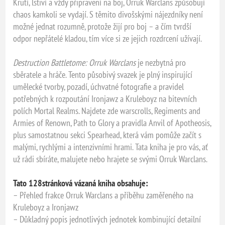
Krutí, lstiví a vždy připravení na boj, Orruk Warclans způsobují
chaos kamkoli se vydají. S těmito divošskými nájezdníky není
možné jednat rozumně, protože žijí pro boj – a čím tvrdší
odpor nepřátelé kladou, tím více si ze jejich rozdrcení užívají.
Destruction Battletome: Orruk Warclans
je nezbytná pro
sběratele a hráče. Tento působivý svazek je plný inspirující
umělecké tvorby, pozadí, úchvatné fotografie a pravidel
potřebných k rozpoutání Ironjawz a Kruleboyz na bitevních
polích Mortal Realms. Najdete zde warscrolls, Regiments and
Armies of Renown, Path to Glory a pravidla Anvil of Apotheosis,
plus samostatnou sekci Spearhead, která vám pomůže začít s
malými, rychlými a intenzivními hrami. Tata kniha je pro vás, ať
už rádi sbíráte, malujete nebo hrajete se svými Orruk Warclans.
Tato 128stránková vázaná kniha obsahuje:
– Přehled frakce Orruk Warclans a příběhu zaměřeného na
Kruleboyz a Ironjawz
– Důkladný popis jednotlivých jednotek kombinující detailní