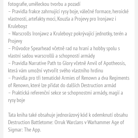
fotografie, uměleckou tvorbu a pozadí
– Pravidla frakce zahrnující rysy boje, válečné formace, heroické
vlastnosti, artefakty moci, Kouzla a Projevy pro Ironjawz i
Kruleboyz
– Warscrolls Ironjawz a Kruleboyz pokrývající jednotky, terén a
Projevy
– Průvodce Spearhead včetně rad na hraní a hobby spolu s
vlastní sadou warscrollů a schopností armády
– Pravidla Narrative Path to Glory včetně Anvil of Apotheosis,
která vám umožní vytvořit svého vlastního hrdinu
– Pravidla pro tři tematické Armies of Renown a dva Regiments
of Renown, které lze přidat do dalších Destruction armád
– Praktická referenční sekce se schopnostmi armády, magií a
rysy boje
Tata kniha také obsahuje jednorázový kód k odemknutí obsahu
Destruction Battletome: Orruk Warclans v Warhammer Age of
Sigmar: The App.