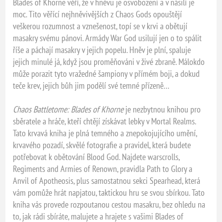
Blades of Khorne věří, že v hněvu je osvobození a v násilí je
moc. Tito věřící nejhněvivějších z Chaos Gods opouštějí
veškerou rozumnost a vznešenost, topí se v krvi a obětují
masakry svému pánovi. Armády War God usilují jen o to spálit
říše a páchají masakry v jejich popelu. Hněv je plní, spaluje
jejich minulé já, když jsou proměňováni v živé zbraně. Málokdo
může porazit tyto vražedné šampiony v přímém boji, a dokud
teče krev, jejich bůh jim podělí své temné přízeně…
Chaos Battletome: Blades of Khorne
je nezbytnou knihou pro
sběratele a hráče, kteří chtějí získávat lebky v Mortal Realms.
Tato krvavá kniha je plná temného a znepokojujícího umění,
krvavého pozadí, skvělé fotografie a pravidel, která budete
potřebovat k obětování Blood God. Najdete warscrolls,
Regiments and Armies of Renown, pravidla Path to Glory a
Anvil of Apotheosis, plus samostatnou sekci Spearhead, která
vám pomůže hrát napjatou, taktickou hru se svou sbírkou. Tato
kniha vás provede rozpoutanou cestou masakru, bez ohledu na
to, jak rádi sbíráte, malujete a hrajete s vašimi Blades of