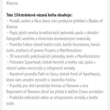
Khorne.
Tato 106stránková vázaná kniha obsahuje:
– Pozadí, umění a fikce, která vám poskytne přehled o Blades of
Khorne
– Popis jejich mnoha krvežíznivých jednotek, spolu s detailní
fotografií, uměním a historicko-kontextovými materiály
– Pravidla frakce včetně battle traits, battle formations, heroic
traits, artefacts of power, Prayers a Manifestations
– 30 warscrolls pokrývajících jednotky, terén a Manifestations
– Průvodce Spearhead, včetně herních a hobby rad, spolu s
vlastní sadou warscrolls a schopností armády
– Narativní pravidla Path to Glory, včetně Anvil of Apotheosis,
která vám umožní vytvořit si vlastního hrdinu
– Pravidla pro dvě tematické Armies of Renown a dva
Regiments of Renown, které lze přidat k dalším Chaos armádám
– Praktická referenční sekce se schopnostmi armády a battle
traits