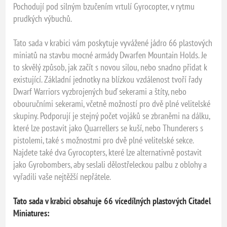
Pochodují pod silným bzučením vrtulí Gyrocopter, v rytmu
prudkých výbuchů.
Tato sada v krabici vám poskytuje vyvážené jádro 66 plastových
miniatů na stavbu mocné armády Dwarfen Mountain Holds. Je
to skvělý způsob, jak začít s novou silou, nebo snadno přidat k
existující. Základní jednotky na blízkou vzdálenost tvoří řady
Dwarf Warriors vyzbrojených buď sekerami a štíty, nebo
obouručními sekerami, včetně možností pro dvě plné velitelské
skupiny. Podporují je stejný počet vojáků se zbraněmi na dálku,
které lze postavit jako Quarrellers se kuší, nebo Thunderers s
pistolemi, také s možnostmi pro dvě plné velitelské sekce.
Najdete také dva Gyrocopters, které lze alternativně postavit
jako Gyrobombers, aby seslali dělostřeleckou palbu z oblohy a
vyřadili vaše nejtěžší nepřátele.
Tato sada v krabici obsahuje 66 vícedílných plastových Citadel
Miniatures: