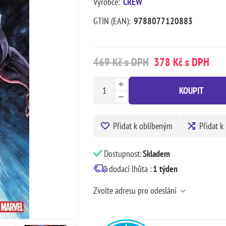
Výrobce:
CREW
GTIN (EAN):
9788077120883
469 Kč s DPH
378 Kč s DPH
KOUPIT
Přidat k oblíbeným
Přidat k
Dostupnost:
Skladem
dodací lhůta :
1 týden
Zvolte adresu pro odeslání