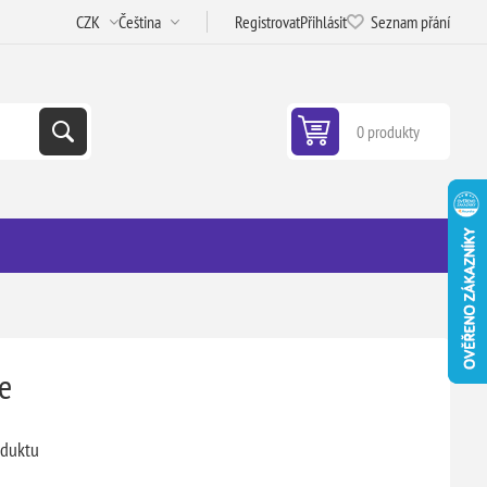
Registrovat
Přihlásit
Seznam přání
0 produkty
e
oduktu