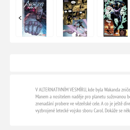
V ALTERNATIVNÍM VESMÍRU, kde byla Wakanda zničena
Manem a nositelem naděje pro planetu sužovanou b
znenadání probere ve vězeňské cele. A co je ještě div
vyzbrojené letecké vojsko sboru Carol. Dokáže se ně