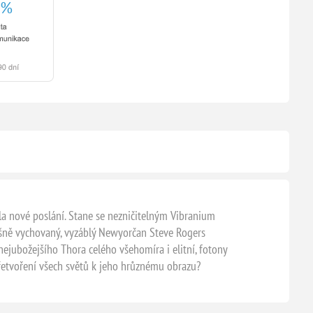
 nové poslání. Stane se nezničitelným Vibranium
ně vychovaný, vyzáblý Newyorčan Steve Rogers
 nejubožejšího Thora celého všehomíra i elitní, fotony
přetvoření všech světů k jeho hrůznému obrazu?