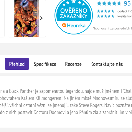
Přehled
Specifikace
Recenze
Kontaktujte nás
 a Black Panther je zapomenutou legendou, najde muž jménem T’Challa
ohovrahem Králem Killmongerem! Na jiném místě Mnohovesmíru se sluš
nější, všichni ostatní vězni se jmenují... také Steve Rogers. Navíc poznáte
kdo z nich postavit Doctoru Doomovi a jeho Pánům zla a zabránit jim v 