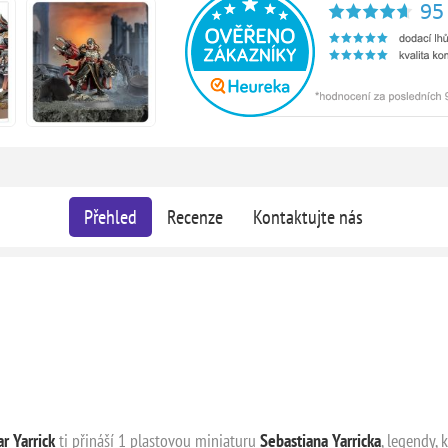
Přehled
Recenze
Kontaktujte nás
 Yarrick
ti přináší 1 plastovou miniaturu
Sebastiana Yarricka
, legendy,