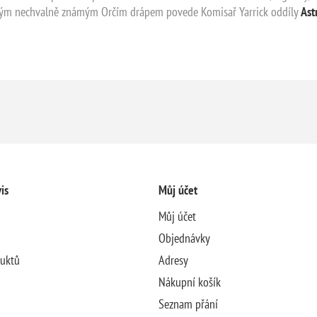
vým nechvalně známým Orčím drápem povede Komisař Yarrick oddíly
Ast
is
Můj účet
Můj účet
Objednávky
duktů
Adresy
Nákupní košík
Seznam přání