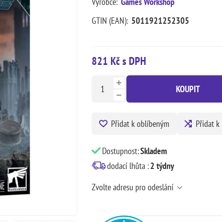
Výrobce:
Games Workshop
GTIN (EAN):
5011921252305
821 Kč s DPH
KOUPIT
Přidat k oblíbeným
Přidat k
Dostupnost:
Skladem
dodací lhůta :
2 týdny
Zvolte adresu pro odeslání