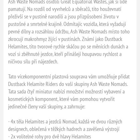
Ash Waste Nomads osidlili Great Equatorial Wastes, jak si lidé
pamatují. Na rozdíl od vyvrhelců a sběračů, tito houževnatí
přeživší se v pustině narodili a jsou přizpůsobeni životu v
pustošné a smrtelné krajině. Odmítajíc vozidla, která vyžadují
pevné dílny a rozsáhlou údržbu, Ash Waste Nomads místo toho
zkrocují makrohmyz žijící v pustinách. Známí jako Dustback
Helamites, tito tvorové rychle skáčou po se měnících dunách a
vozí si zběhnuté jezdce, kteří přinášejí houpavou rychlost a
ničivou sílu při nájezdech.
Tato vícekomponentní plastová souprava vám umožňuje přidat
Dustback Helamite Riders do vaší skupiny Ash Waste Nomads.
Tata sada čtyř miniatur nabízí množství možností vybavení a
kosmetických komponent, které vám pomohou vytvořit
jedinečné členy vaší skupiny, a zahrnuje:
- 4x těla Helamites a jezdců Nomad, každá ve dvou různých
designech, oblečená v těžkých hadrech a zavěšená výstrojí
- 2x volitelné rohy pro dvě hlavy Helamites