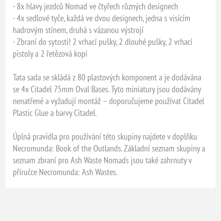
- 8x hlavy jezdců Nomad ve čtyřech různých designech
- 4x sedlové tyče, každá ve dvou designech, jedna s visícím
hadrovým stínem, druhá s vázanou výstrojí
- Zbraní do sytosti! 2 vrhací pušky, 2 dlouhé pušky, 2 vrhací
pistoly a 2 řetězová kopí
Tata sada se skládá z 80 plastových komponent a je dodávána
se 4x Citadel 75mm Oval Bases. Tyto miniatury jsou dodávány
nenatřené a vyžadují montáž – doporučujeme používat Citadel
Plastic Glue a barvy Citadel.
Úplná pravidla pro používání této skupiny najdete v doplňku
Necromunda: Book of the Outlands. Základní seznam skupiny a
seznam zbraní pro Ash Waste Nomads jsou také zahrnuty v
příručce Necromunda: Ash Wastes.