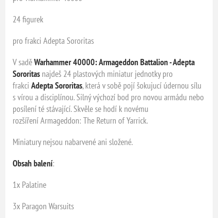
24 figurek
pro frakci Adepta Sororitas
V sadě
Warhammer 40000: Armageddon Battalion - Adepta
Sororitas
najdeš 24 plastových miniatur jednotky pro
frakci
Adepta Sororitas
, která v sobě pojí šokujucí údernou sílu
s vírou a disciplínou. Silný výchozí bod pro novou armádu nebo
posílení té stávající. Skvěle se hodí k novému
rozšíření Armageddon: The Return of Yarrick.
Miniatury nejsou nabarvené ani složené.
Obsah balení
:
1x Palatine
3x Paragon Warsuits