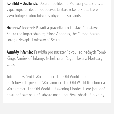
Konflikt v Badlands:
Detailní pohled na Mortuary Cult v bitvě,
vypravující o hledání odpočívadla starověkého krále, které
vyvrcholuje krutou bitvou s obyvateli Badlands.
Hrdinové legend:
Pozadí a pravidla pro tři slavné postavy:
Settra the Imperishable; Prince Apophas, the Cursed Scarab
Lord; a Nekaph, Emissary of Settra.
Armády infamie:
Pravidla pro nasazení dvou jedinečných Tomb
Kings Armies of Infamy: Nehekharan Royal Hosts a Mortuary
Cults.
Toto je rozšíření k Warhammer: The Old World – budete
potřebovat kopie knih Warhammer: The Old World Rulebook a
Warhammer: The Old World – Ravening Hordes, které jsou obě
dostupné samostatně, abyste mohli používat obsah této knihy.