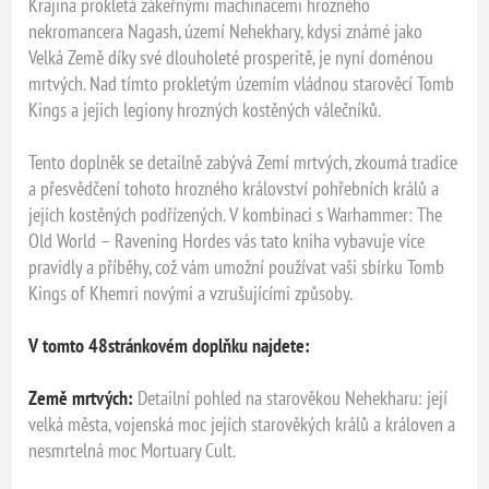
Krajina prokletá zákeřnými machinacemi hrozného
nekromancera Nagash, území Nehekhary, kdysi známé jako
Velká Země díky své dlouholeté prosperitě, je nyní doménou
mrtvých. Nad tímto prokletým územím vládnou starověcí Tomb
Kings a jejich legiony hrozných kostěných válečníků.
Tento doplněk se detailně zabývá Zemí mrtvých, zkoumá tradice
a přesvědčení tohoto hrozného království pohřebních králů a
jejich kostěných podřízených. V kombinaci s Warhammer: The
Old World – Ravening Hordes vás tato kniha vybavuje více
pravidly a příběhy, což vám umožní používat vaši sbírku Tomb
Kings of Khemri novými a vzrušujícími způsoby.
V tomto 48stránkovém doplňku najdete:
Země mrtvých:
Detailní pohled na starověkou Nehekharu: její
velká města, vojenská moc jejích starověkých králů a královen a
nesmrtelná moc Mortuary Cult.