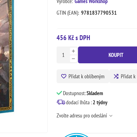
Výrobce:
Games Workshop
GTIN (EAN):
9781837790531
456 Kč s DPH
KOUPIT
Přidat k oblíbeným
Přidat k
Dostupnost:
Skladem
dodací lhůta :
2 týdny
Zvolte adresu pro odeslání