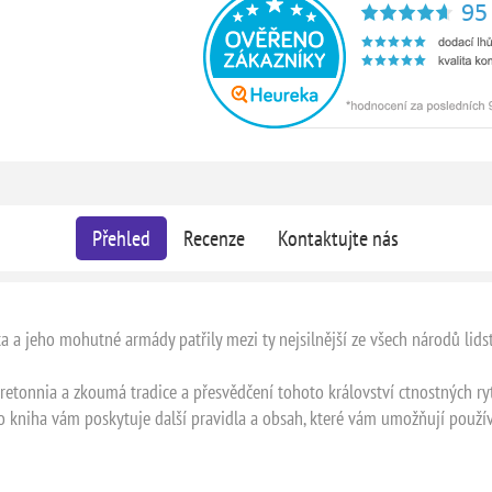
Přehled
Recenze
Kontaktujte nás
a a jeho mohutné armády patřily mezi ty nejsilnější ze všech národů lids
etonnia a zkoumá tradice a přesvědčení tohoto království ctnostných ryt
o kniha vám poskytuje další pravidla a obsah, které vám umožňují použí