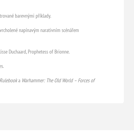
strované barevnými příklady.
vyvrcholené napínavým narativním scénářem
lisse Duchaard, Prophetess of Brionne.
es.
 Rulebook
a
Warhammer: The Old World – Forces of