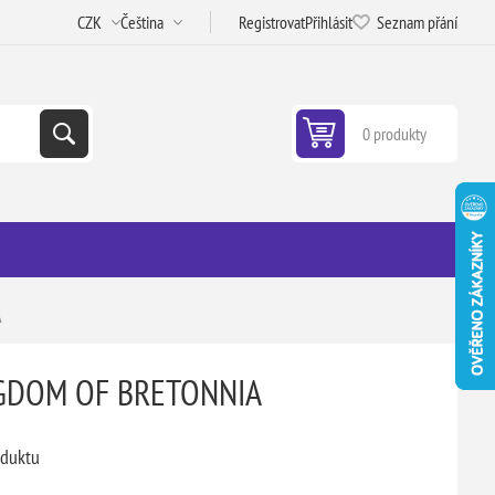
Registrovat
Přihlásit
Seznam přání
0 produkty
A
NGDOM OF BRETONNIA
oduktu