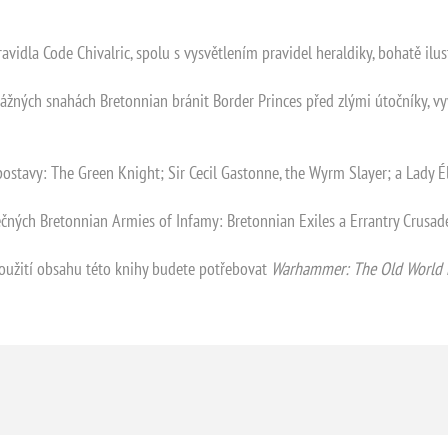
:
avidla Code Chivalric, spolu s vysvětlením pravidel heraldiky, bohatě ilu
žných snahách Bretonnian bránit Border Princes před zlými útočníky, 
 postavy: The Green Knight; Sir Cecil Gastonne, the Wyrm Slayer; a Lady É
čných Bretonnian Armies of Infamy: Bretonnian Exiles a Errantry Crusad
oužití obsahu této knihy budete potřebovat
Warhammer: The Old World