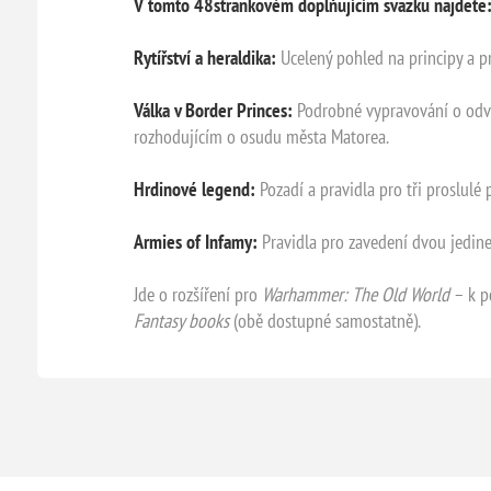
V tomto 48strankovém doplňujícím svazku najdete
Rytířství a heraldika:
Ucelený pohled na principy a pr
Válka v Border Princes:
Podrobné vypravování o odvá
rozhodujícím o osudu města Matorea.
Hrdinové legend:
Pozadí a pravidla pro tři proslulé
Armies of Infamy:
Pravidla pro zavedení dvou jedine
Jde o rozšíření pro
Warhammer: The Old World
– k p
Fantasy books
(obě dostupné samostatně).