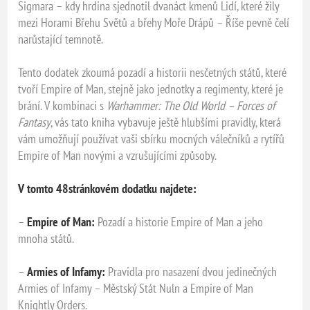
Sigmara – kdy hrdina sjednotil dvanáct kmenů Lidí, které žily
mezi Horami Břehu Světů a břehy Moře Drápů – Říše pevně čelí
narůstající temnotě.
Tento dodatek zkoumá pozadí a historii nesčetných států, které
tvoří Empire of Man, stejně jako jednotky a regimenty, které je
brání. V kombinaci s
Warhammer: The Old World – Forces of
Fantasy
, vás tato kniha vybavuje ještě hlubšími pravidly, která
vám umožňují používat vaši sbírku mocných válečníků a rytířů
Empire of Man novými a vzrušujícími způsoby.
V tomto 48stránkovém dodatku najdete:
–
Empire of Man:
Pozadí a historie Empire of Man a jeho
mnoha států.
–
Armies of Infamy:
Pravidla pro nasazení dvou jedinečných
Armies of Infamy – Městský Stát Nuln a Empire of Man
Knightly Orders.