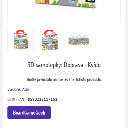
3D samolepky: Doprava - Kvído
Buďte první, kdo napíše recenzi tohoto produktu
Výrobce:
Albi
GTIN (EAN):
8590228117151
BoardGameGeek