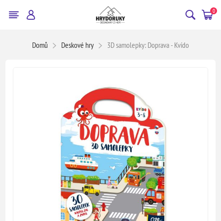
0
Domů
Deskové hry
3D samolepky: Doprava - Kvído