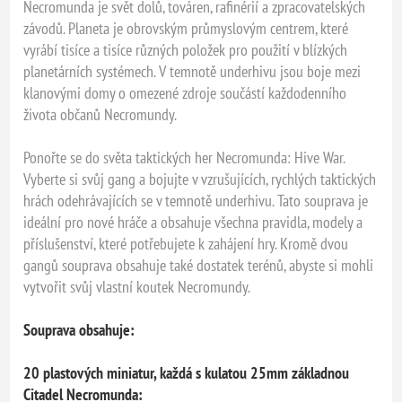
Necromunda je svět dolů, továren, rafinérií a zpracovatelských
závodů. Planeta je obrovským průmyslovým centrem, které
vyrábí tisíce a tisíce různých položek pro použití v blízkých
planetárních systémech. V temnotě underhivu jsou boje mezi
klanovými domy o omezené zdroje součástí každodenního
života občanů Necromundy.
Ponořte se do světa taktických her Necromunda: Hive War.
Vyberte si svůj gang a bojujte v vzrušujících, rychlých taktických
hrách odehrávajících se v temnotě underhivu. Tato souprava je
ideální pro nové hráče a obsahuje všechna pravidla, modely a
příslušenství, které potřebujete k zahájení hry. Kromě dvou
gangů souprava obsahuje také dostatek terénů, abyste si mohli
vytvořit svůj vlastní koutek Necromundy.
Souprava obsahuje:
20 plastových miniatur, každá s kulatou 25mm základnou
Citadel Necromunda: