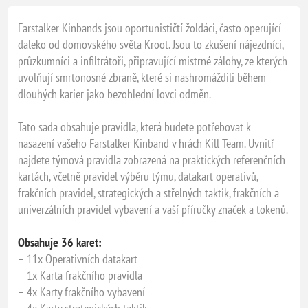
Farstalker Kinbands jsou oportunističtí žoldáci, často operující
daleko od domovského světa Kroot. Jsou to zkušení nájezdníci,
průzkumníci a infiltrátoři, připravující mistrné zálohy, ze kterých
uvolňují smrtonosné zbraně, které si nashromáždili během
dlouhých karier jako bezohlední lovci odměn.
Tato sada obsahuje pravidla, která budete potřebovat k
nasazení vašeho Farstalker Kinband v hrách Kill Team. Uvnitř
najdete týmová pravidla zobrazená na praktických referenčních
kartách, včetně pravidel výběru týmu, datakart operativů,
frakčních pravidel, strategických a střelných taktik, frakčních a
univerzálních pravidel vybavení a vaší příručky značek a tokenů.
Obsahuje 36 karet:
– 11x Operativních datakart
– 1x Karta frakčního pravidla
– 4x Karty frakčního vybavení