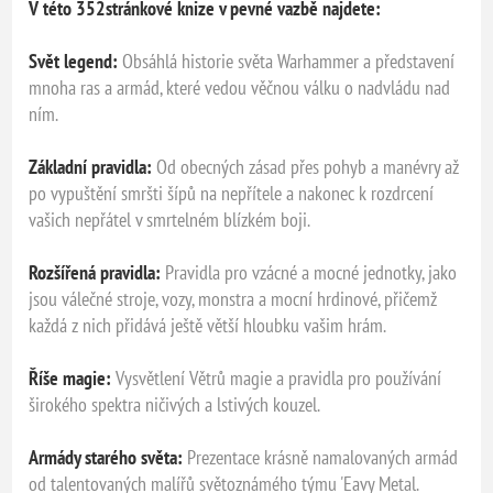
V této 352stránkové knize v pevné vazbě najdete:
Svět legend:
Obsáhlá historie světa Warhammer a představení
mnoha ras a armád, které vedou věčnou válku o nadvládu nad
ním.
Základní pravidla:
Od obecných zásad přes pohyb a manévry až
po vypuštění smršti šípů na nepřítele a nakonec k rozdrcení
vašich nepřátel v smrtelném blízkém boji.
Rozšířená pravidla:
Pravidla pro vzácné a mocné jednotky, jako
jsou válečné stroje, vozy, monstra a mocní hrdinové, přičemž
každá z nich přidává ještě větší hloubku vašim hrám.
Říše magie:
Vysvětlení Větrů magie a pravidla pro používání
širokého spektra ničivých a lstivých kouzel.
Armády starého světa:
Prezentace krásně namalovaných armád
od talentovaných malířů světoznámého týmu 'Eavy Metal.