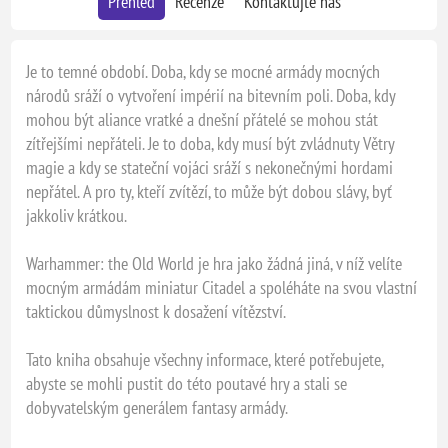
Přehled
Recenze
Kontaktujte nás
Je to temné období. Doba, kdy se mocné armády mocných
národů sráží o vytvoření impérií na bitevním poli. Doba, kdy
mohou být aliance vratké a dnešní přátelé se mohou stát
zítřejšími nepřáteli. Je to doba, kdy musí být zvládnuty Větry
magie a kdy se stateční vojáci sráží s nekonečnými hordami
nepřátel. A pro ty, kteří zvítězí, to může být dobou slávy, byť
jakkoliv krátkou.
Warhammer: the Old World je hra jako žádná jiná, v níž velíte
mocným armádám miniatur Citadel a spoléháte na svou vlastní
taktickou důmyslnost k dosažení vítězství.
Tato kniha obsahuje všechny informace, které potřebujete,
abyste se mohli pustit do této poutavé hry a stali se
dobyvatelským generálem fantasy armády.