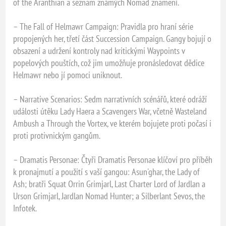
of the Aranthian a seznam známých Nomad znamení.
– The Fall of Helmawr Campaign: Pravidla pro hraní série
propojených her, třetí část Succession Campaign. Gangy bojují o
obsazení a udržení kontroly nad kritickými Waypoints v
popelových pouštích, což jim umožňuje pronásledovat dědice
Helmawr nebo jí pomoci uniknout.
– Narrative Scenarios: Sedm narrativních scénářů, které odráží
události útěku Lady Haera a Scavengers War, včetně Wasteland
Ambush a Through the Vortex, ve kterém bojujete proti počasí i
proti protivnickým gangům.
– Dramatis Personae: Čtyři Dramatis Personae klíčoví pro příběh
k pronajmutí a použití s vaší gangou: Asun'ghar, the Lady of
Ash; bratři Squat Orrin Grimjarl, Last Charter Lord of Jardlan a
Urson Grimjarl, Jardlan Nomad Hunter; a Silberlant Sevos, the
Infotek.