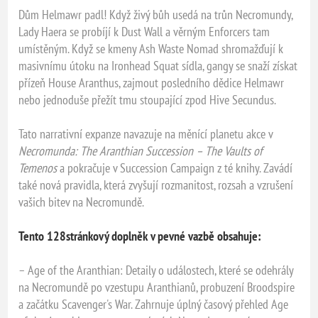
Dům Helmawr padl! Když živý bůh usedá na trůn Necromundy,
Lady Haera se probíjí k Dust Wall a věrným Enforcers tam
umístěným. Když se kmeny Ash Waste Nomad shromažďují k
masivnímu útoku na Ironhead Squat sídla, gangy se snaží získat
přízeň House Aranthus, zajmout posledního dědice Helmawr
nebo jednoduše přežít tmu stoupající zpod Hive Secundus.
Tato narrativní expanze navazuje na měnící planetu akce v
Necromunda: The Aranthian Succession – The Vaults of
Temenos
a pokračuje v Succession Campaign z té knihy. Zavádí
také nová pravidla, která zvyšují rozmanitost, rozsah a vzrušení
vašich bitev na Necromundě.
Tento 128stránkový doplněk v pevné vazbě obsahuje:
– Age of the Aranthian: Detaily o událostech, které se odehrály
na Necromundě po vzestupu Aranthianů, probuzení Broodspire
a začátku Scavenger's War. Zahrnuje úplný časový přehled Age