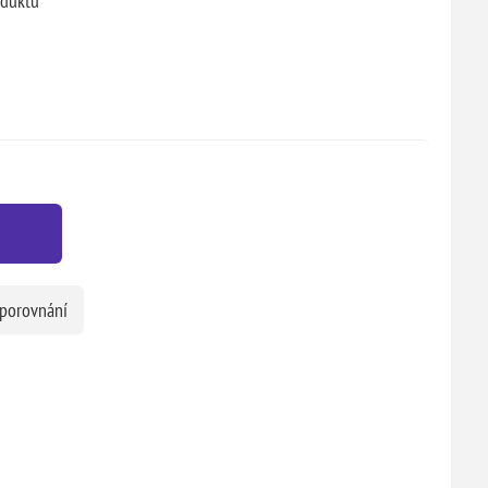
oduktu
 porovnání