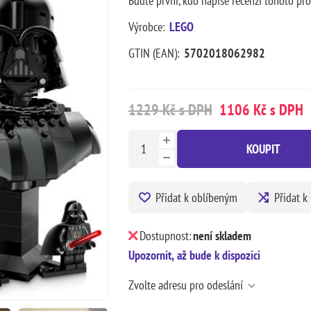
Buďte první, kdo napíše recenzi tohoto pr
Výrobce:
LEGO
GTIN (EAN):
5702018062982
1229 Kč s DPH
1106 Kč s DPH
KOUPIT
Přidat k oblíbeným
Přidat k
Dostupnost:
není skladem
Upozornit, až bude k dispozici
Zvolte adresu pro odeslání