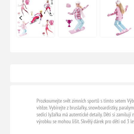
Prozkoumejte svět zimních sportů s tímto setem Výba
vítěze. Vybírejte z bruslařky, snowboardistky, paralym
sedící lyžařka má autentické detaily. Děti si zamilu
výrobku se mohou lišit. Skvělý dárek pro děti od 3 le