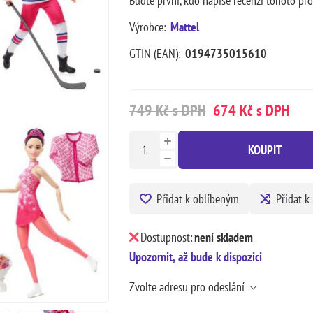
Buďte první, kdo napíše recenzi tohoto pr
Výrobce:
Mattel
GTIN (EAN):
0194735015610
749 Kč s DPH
674 Kč s DPH
KOUPIT
Přidat k oblíbeným
Přidat k
Dostupnost:
není skladem
Upozornit, až bude k dispozici
Zvolte adresu pro odeslání