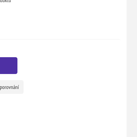
oduktu
 porovnání