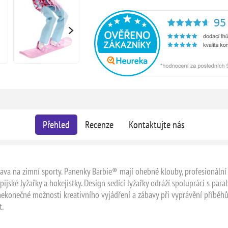
Přehled
Recenze
Kontaktujte nás
va na zimní sporty. Panenky Barbie® mají ohebné klouby, profesionální 
pijské lyžařky a hokejistky. Design sedící lyžařky odráží spolupráci s paral
jí nekonečné možnosti kreativního vyjádření a zábavy při vyprávění příbě
t.