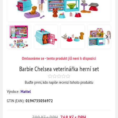
Omlouváme se - tento produkt již není k dispozici
Barbie Chelsea veterinářka herní set
Buďte první, kdo napíše recenzi tohoto produktu
Výrobce:
Mattel
GTIN (EAN):
0194735056972
799 Kč s DPH
768 Kč s DPH