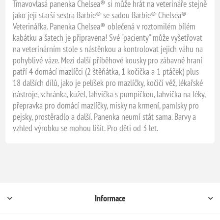
Tmavovlasá panenka Chelsea® si může hrát na veterináře stejně
jako její starší sestra Barbie® se sadou Barbie® Chelsea®
Veterinářka. Panenka Chelsea® oblečená v roztomilém bílém
kabátku a šatech je připravena! Své "pacienty" může vyšetřovat
na veterinárním stole s nástěnkou a kontrolovat jejich váhu na
pohyblivé váze. Mezi další příběhové kousky pro zábavné hraní
patří 4 domácí mazlíčci (2 štěňátka, 1 kočička a 1 ptáček) plus
18 dalších dílů, jako je pelíšek pro mazlíčky, kočičí věž, lékařské
nástroje, schránka, kužel, lahvička s pumpičkou, lahvička na léky,
přepravka pro domácí mazlíčky, misky na krmení, pamlsky pro
pejsky, prostěradlo a další. Panenka neumí stát sama. Barvy a
vzhled výrobku se mohou lišit. Pro děti od 3 let.
Informace